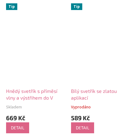
Tip
Tip
Hnědý svetřík s příměsí
Bílý svetřík se zlatou
vlny a výstřihem do V
aplikací
Skladem
Vyprodáno
Průměrné
Průměrné
hodnocení
hodnocení
669 Kč
589 Kč
produktu
produktu
je
je
DETAIL
DETAIL
5,0
5,0