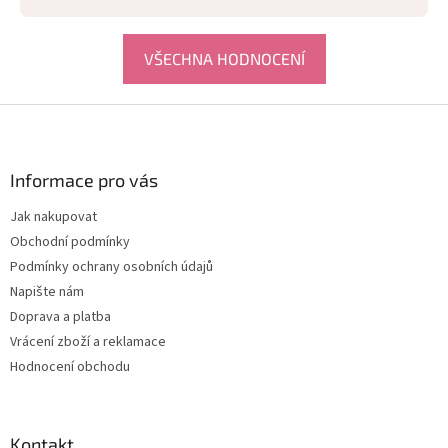
VŠECHNA HODNOCENÍ
Z
á
p
a
Informace pro vás
t
Jak nakupovat
í
Obchodní podmínky
Podmínky ochrany osobních údajů
Napište nám
Doprava a platba
Vrácení zboží a reklamace
Hodnocení obchodu
Kontakt