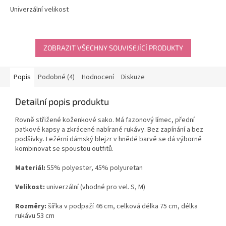
z
z
Univerzální velikost
5
5
hvězdiček.
hvězdiček.
ZOBRAZIT VŠECHNY SOUVISEJÍCÍ PRODUKTY
Popis
Podobné (4)
Hodnocení
Diskuze
Detailní popis produktu
Rovně střižené koženkové sako. Má fazonový límec, přední
patkové kapsy a zkrácené nabírané rukávy. Bez zapínání a bez
podšívky.
Ležérní dámský blejzr v hnědé barvě se dá výborně
kombinovat se spoustou outfitů.
Materiál:
5
5
% polyester, 45% polyuretan
Velikost:
univerzální (vhodné pro vel. S, M)
Rozměry:
šířka v podpaží 46 cm, celková délka 75 cm, délka
rukávu 53 cm