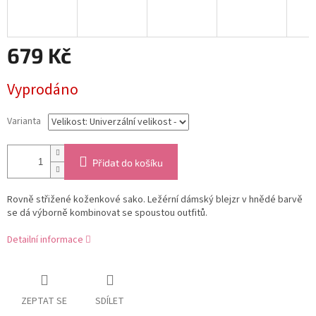
679 Kč
Měrná
Vyprodáno
cena:
Varianta
Přidat do košíku
Rovně střižené koženkové sako. Ležérní dámský blejzr v hnědé barvě
se dá výborně kombinovat se spoustou outfitů.
Detailní informace
ZEPTAT SE
SDÍLET