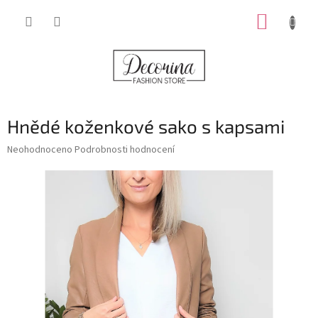
Přejít
NÁKUP
na
obsah
KOŠÍK
Hnědé koženkové sako s kapsami
Průměrné
Neohodnoceno
Podrobnosti hodnocení
hodnocení
produktu
je
0,0
z
5
hvězdiček.