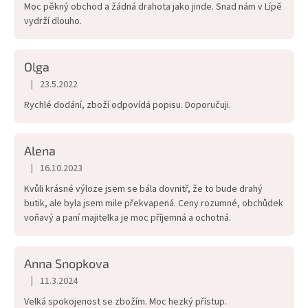
Moc pěkný obchod a žádná drahota jako jinde. Snad nám v Lípě
5
vydrží dlouho.
hvězdiček.
Olga
|
23.5.2022
Hodnocení obchodu je 5 z 5 hvězdiček.
Rychlé dodání, zboží odpovídá popisu. Doporučuji.
Alena
|
16.10.2023
Hodnocení obchodu je 5 z 5 hvězdiček.
Kvůli krásné výloze jsem se bála dovnitř, že to bude drahý
butik, ale byla jsem mile překvapená. Ceny rozumné, obchůdek
voňavý a paní majitelka je moc příjemná a ochotná.
Anna Snopkova
|
11.3.2024
Hodnocení obchodu je 5 z 5 hvězdiček.
Velká spokojenost se zbožím. Moc hezký přístup.