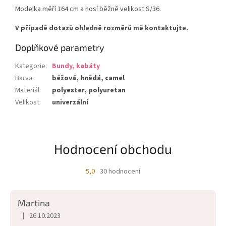
Modelka měří 164 cm a nosí běžně velikost S/36.
V případě dotazů ohledně rozměrů mě kontaktujte.
Doplňkové parametry
Kategorie
:
Bundy, kabáty
Barva
:
béžová, hnědá, camel
Materiál
:
polyester, polyuretan
Velikost
:
univerzální
Hodnocení obchodu
5,0
30 hodnocení
Průměrné
hodnocení
obchodu
Martina
je
5,0
|
26.10.2023
Hodnocení obchodu je 5 z 5 hvězdiček.
z