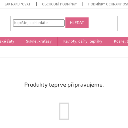
JAK NAKUPOVAT
OBCHODNÍ PODMÍNKY
PODMÍNKY OCHRANY OS
HLEDAT
ské šaty
Sukně, kraťasy
Kalhoty, džíny, tepláky
Košile, 
Produkty teprve připravujeme.