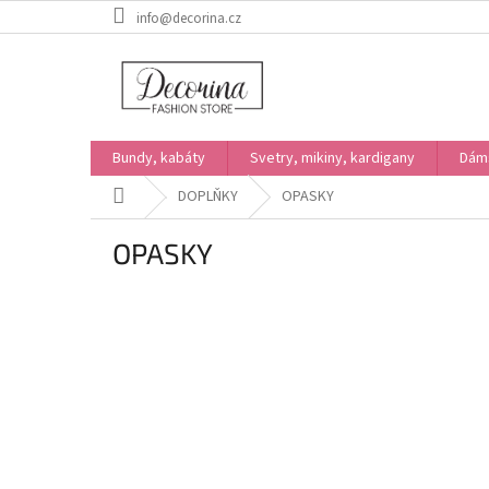
Přejít
info@decorina.cz
na
obsah
Bundy, kabáty
Svetry, mikiny, kardigany
Dám
Domů
DOPLŇKY
OPASKY
OPASKY