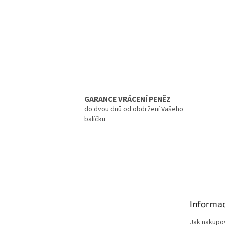
GARANCE VRÁCENÍ PENĚZ
do dvou dnů od obdržení Vašeho
balíčku
Z
á
p
a
t
Informac
í
Jak nakupo