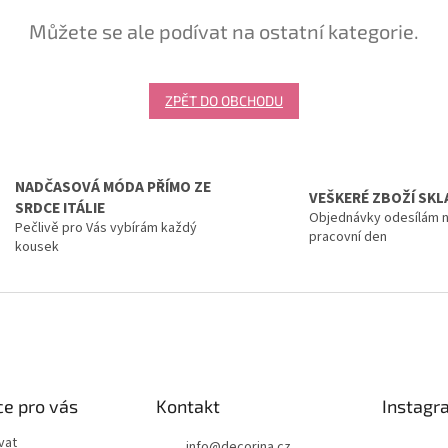
Můžete se ale podívat na ostatní kategorie.
ZPĚT DO OBCHODU
NADČASOVÁ MÓDA PŘÍMO ZE
VEŠKERÉ ZBOŽÍ SK
SRDCE ITÁLIE
Objednávky odesílám n
Pečlivě pro Vás vybírám každý
pracovní den
kousek
e pro vás
Kontakt
Instagr
vat
info
@
decorina.cz