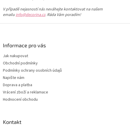
V případě nejasností nás neváhejte kontaktovat na našem
emailu
info@decorina.cz
. Ráda Vám poradím!
Z
á
p
a
Informace pro vás
t
Jak nakupovat
í
Obchodní podmínky
Podmínky ochrany osobních údajů
Napište nám
Doprava a platba
Vrácení zboží a reklamace
Hodnocení obchodu
Kontakt