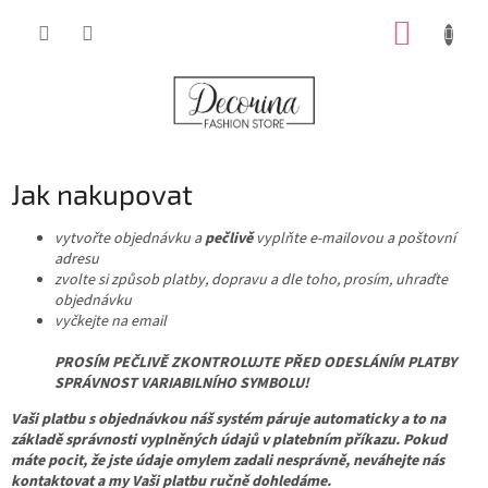
Přejít
NÁKUP
na
obsah
KOŠÍK
Jak nakupovat
vytvořte objednávku a
pečlivě
vyplňte e-mailovou a poštovní
adresu
zvolte si způsob platby, dopravu a dle toho, prosím, uhraďte
objednávku
vyčkejte na email
PROSÍM PEČLIVĚ ZKONTROLUJTE PŘED ODESLÁNÍM PLATBY
SPRÁVNOST VARIABILNÍHO SYMBOLU!
Vaši platbu s objednávkou náš systém páruje automaticky a to na
základě správnosti vyplněných údajů v platebním příkazu. Pokud
máte pocit, že jste údaje omylem zadali nesprávně, neváhejte nás
kontaktovat
a my Vaši platbu ručně dohledáme.