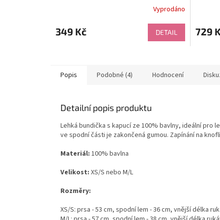
Vyprodáno
Průměr
hodnoce
produkt
349 Kč
729 
DETAIL
je
5,0
z
5
Popis
Podobné (4)
Hodnocení
Disku
hvězdič
Detailní popis produktu
Lehká bundička s kapucí ze 100% bavlny, ideální pro le
ve spodní části je zakončená gumou. Zapínání na knoflí
Materiál:
100% bavlna
Velikost:
XS/S nebo M/L
Rozměry:
XS/S: prsa - 53 cm, spodní lem - 36 cm, vnější délka ru
M/L: prsa - 57 cm, spodní lem - 38 cm, vnější délka ruk