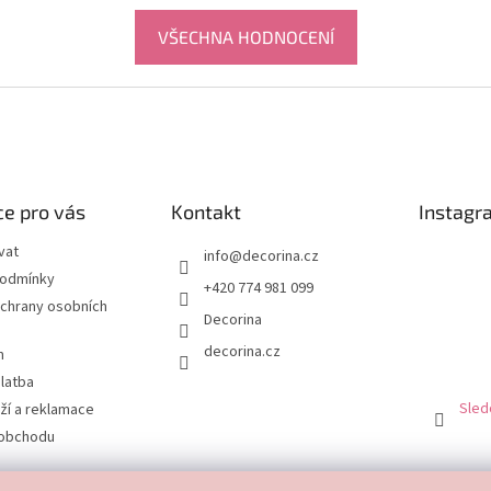
VŠECHNA HODNOCENÍ
e pro vás
Kontakt
Instagr
vat
info
@
decorina.cz
podmínky
+420 774 981 099
chrany osobních
Decorina
decorina.cz
m
latba
Sled
ží a reklamace
 obchodu