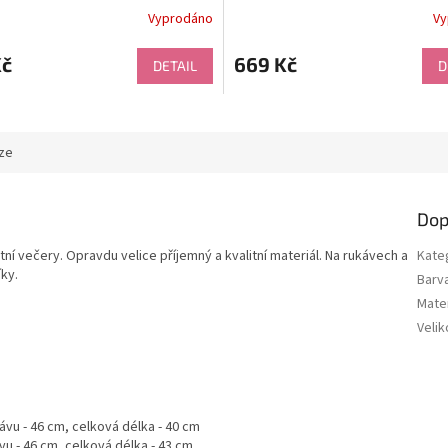
Vyprodáno
Vy
né
ní
u
Kč
669 Kč
DETAIL
D
ze
ek.
Dop
tní večery. Opravdu velice příjemný a kvalitní materiál. Na rukávech a
Kate
ky.
Barv
Mater
Velik
kávu - 46 cm, celková délka - 40 cm
ávu - 46 cm, celková délka - 43 cm