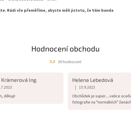
te. Rádi vše přeměříme, abyste měli jistotu, že Vám bunda
Hodnocení obchodu
5,0
30 hodnocení
Průměrné
hodnocení
obchodu
 Krämerová Ing.
Helena Lebedová
je
5,0
|
.7.2023
15.9.2023
cení obchodu je 5 z 5 hvězdiček.
Hodnocení obchodu je 5 z 5 hvězd
z
, děkuji!
Obchůdek je super.....velice oceňu
5
fotografie na "normálních" ženách..
hvězdiček.