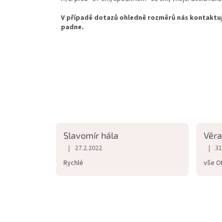
V případě dotazů ohledně rozměrů nás kontaktuj
padne.
Slavomír hála
Věra
|
|
27.2.2022
31
Hodnocení obchodu je 5 z 5 hvězdiček.
Hodno
Rychlé
vše OK