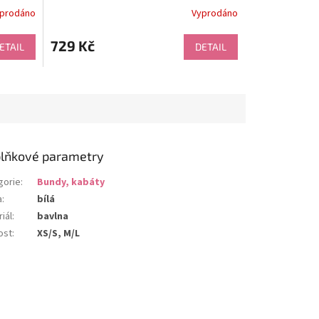
prodáno
Vyprodáno
729 Kč
ETAIL
DETAIL
lňkové parametry
gorie
:
Bundy, kabáty
a
:
bílá
iál
:
bavlna
ost
:
XS/S, M/L