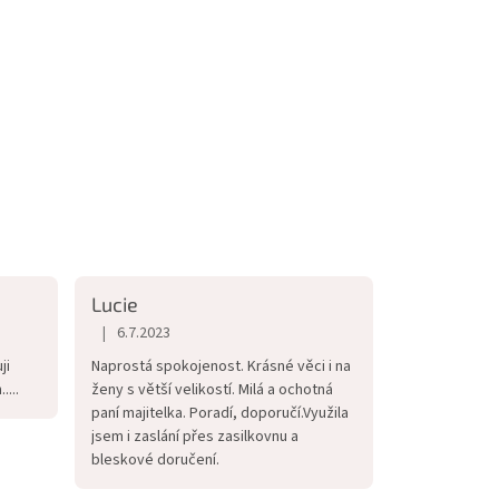
Lucie
|
6.7.2023
iček.
Hodnocení obchodu je 5 z 5 hvězdiček.
ji
Naprostá spokojenost. Krásné věci i na
...
ženy s větší velikostí. Milá a ochotná
paní majitelka. Poradí, doporučí.Využila
jsem i zaslání přes zasilkovnu a
bleskové doručení.