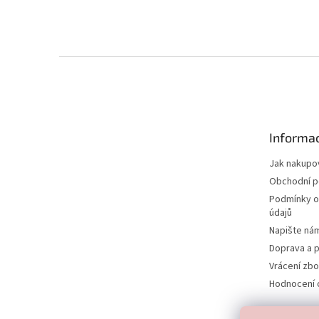
Z
á
p
a
t
Informac
í
Jak nakupo
Obchodní 
Podmínky o
údajů
Napište ná
Doprava a p
Vrácení zbo
Hodnocení