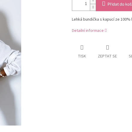
Přidat do koš
Lehká bundička s kapucí ze 100% ba
Detailní informace
TISK
ZEPTAT SE
S