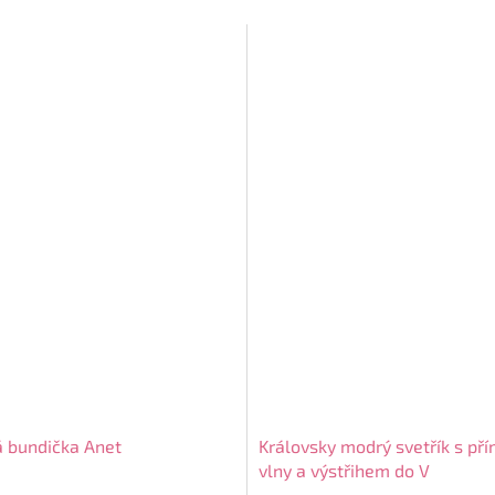
 bundička Anet
Královsky modrý svetřík s pří
vlny a výstřihem do V