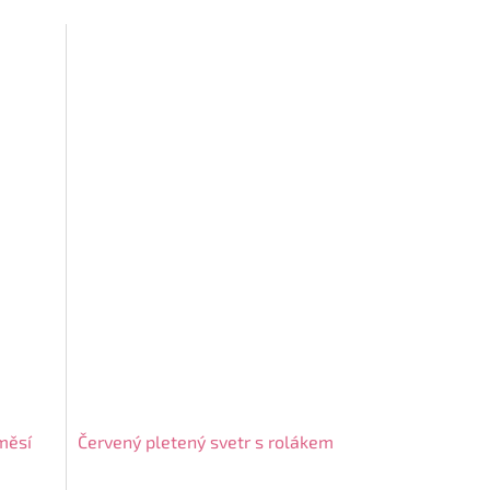
měsí
Červený pletený svetr s rolákem