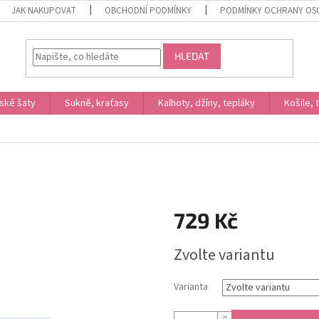
JAK NAKUPOVAT
OBCHODNÍ PODMÍNKY
PODMÍNKY OCHRANY OS
HLEDAT
ské šaty
Sukně, kraťasy
Kalhoty, džíny, tepláky
Košile, 
729 Kč
Měrná
Zvolte variantu
cena:
Varianta