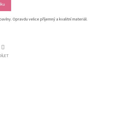
íku
vlny. Opravdu velice příjemný a kvalitní materiál.
DÍLET