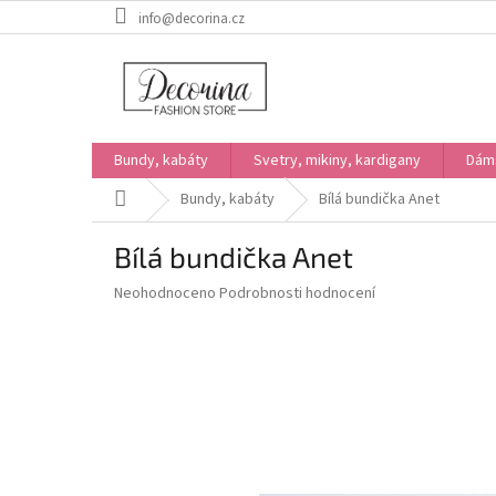
Přejít
info@decorina.cz
na
obsah
Bundy, kabáty
Svetry, mikiny, kardigany
Dám
Domů
Bundy, kabáty
Bílá bundička Anet
Bílá bundička Anet
Průměrné
Neohodnoceno
Podrobnosti hodnocení
hodnocení
produktu
je
0,0
z
5
hvězdiček.