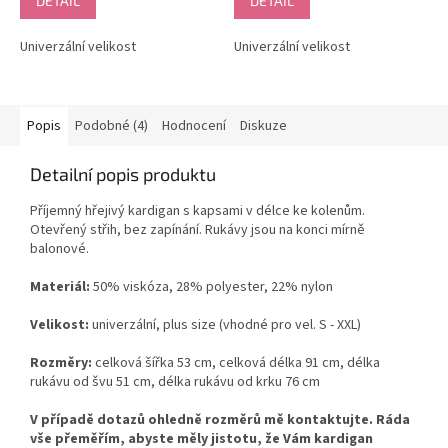
DETAIL
DETAIL
5,0
5,0
z
z
Univerzální velikost
Univerzální velikost
5
5
hvězdiček.
hvězdiček.
Popis
Podobné (4)
Hodnocení
Diskuze
Detailní popis produktu
Příjemný hřejivý kardigan s kapsami v délce ke kolenům.
Otevřený střih, bez zapínání. Rukávy jsou na konci mírně
balonové.
Materiál:
50% viskóza, 28% polyester, 22% nylon
Velikost:
univerzální, plus size (vhodné pro vel. S - XXL)
Rozměry:
celková šířka 53 cm, celková délka 91 cm, délka
rukávu od švu 51 cm, délka rukávu od krku 76 cm
V případě dotazů ohledně rozměrů mě kontaktujte. Ráda
vše přeměřím, abyste měly jistotu, že Vám kardigan