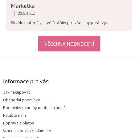
Marketka
|
22.5.2022
Hodnocení obchodu je 5 z 5 hvězdiček.
Skvělé materiály skvělé střihy pro všechny postavy.
VŠECHNA HODNOCENÍ
Z
á
p
a
Informace pro vás
t
Jak nakupovat
í
Obchodní podmínky
Podmínky ochrany osobních údajů
Napište nám
Doprava a platba
Vrácení zboží a reklamace