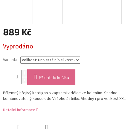
889 Kč
Měrná
Vyprodáno
cena:
Varianta
Přidat do košíku
Příjemný hřejivý kardigan s kapsami v délce ke kolenům. Snadno
kombinovatelný kousek do Vašeho šatníku. Vhodný i pro velikost XXL.
Detailní informace