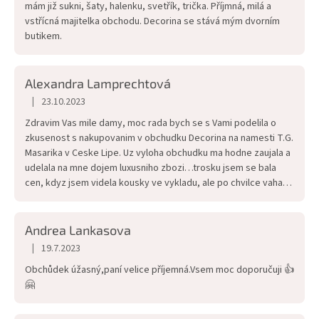
mám již sukni, šaty, halenku, svetřík, trička. Příjmná, milá a
hvězdiček.
vstřícná majitelka obchodu. Decorina se stává mým dvorním
butikem.
Alexandra Lamprechtová
|
23.10.2023
Hodnocení obchodu je 5 z 5 hvězdiček.
Zdravim Vas mile damy, moc rada bych se s Vami podelila o
zkusenost s nakupovanim v obchudku Decorina na namesti T.G.
Masarika v Ceske Lipe. Uz vyloha obchudku ma hodne zaujala a
udelala na mne dojem luxusniho zbozi…trosku jsem se bala
cen, kdyz jsem videla kousky ve vykladu, ale po chvilce vahani
jsem vesla do obchudku a presvedcila se o opaku…v prvnim
momente ma ovanula velice prijemne vune a pak jsem zacala
prechazet regaly s oblecenim…Najdete kousky zakladni ale i
Andrea Lankasova
vice extravagantni a pani majitelka Vam ochotne poradi,
|
19.7.2023
Hodnocení obchodu je 5 z 5 hvězdiček.
nabidne zbozi podle Vasich predstav…do niceho nenuti, ale
Obchůdek úžasný,paní velice příjemná.Vsem moc doporučuji 👍
snazi se vyjit vstric a uprimne poradit…mam z obchudku uz
🤗
nekolik kousku, resp.nekolik outfitu, ktera rada nosim a dobre
se mi kombinuji…pokud si chcete udelat radost, urcite
dorazte.