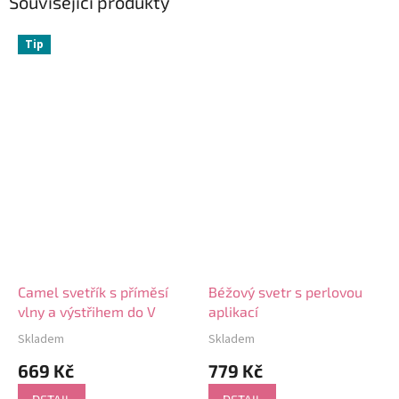
Související produkty
Tip
Camel svetřík s příměsí
Béžový svetr s perlovou
vlny a výstřihem do V
aplikací
Skladem
Skladem
Průměrné
Průměrné
hodnocení
hodnocení
669 Kč
779 Kč
produktu
produktu
je
je