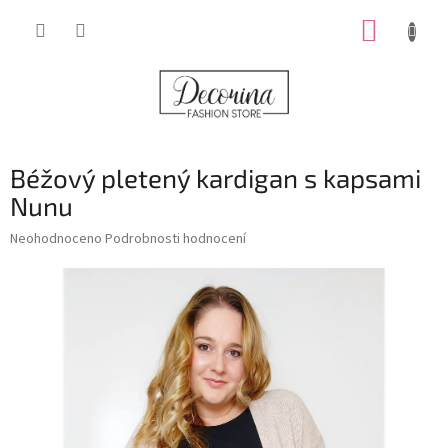
Přejít
NÁKUP
na
obsah
KOŠÍK
Béžový pletený kardigan s kapsami
Nunu
Průměrné
Neohodnoceno
Podrobnosti hodnocení
hodnocení
produktu
je
0,0
z
5
hvězdiček.