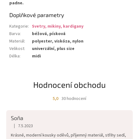
padne.
Doplňkové parametry
Kategorie
:
Svetry, mikiny, kardigany
Barva
:
béžová, písková
Materiál
:
polyester, viskóza, nylon
Velikost
:
univerzální, plus size
Délka
:
midi
Hodnocení obchodu
5,0
30 hodnocení
Průměrné
hodnocení
obchodu
Soňa
je
5,0
|
7.5.2023
Hodnocení obchodu je 5 z 5 hvězdiček.
z
Krásné, moderní kousky oděvů, příjemný materiál, střihy sedí,
5