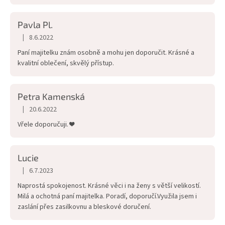
Pavla Pl.
|
8.6.2022
Hodnocení obchodu je 5 z 5 hvězdiček.
Paní majitelku znám osobně a mohu jen doporučit. Krásné a
kvalitní oblečení, skvělý přístup.
Petra Kamenská
|
20.6.2022
Hodnocení obchodu je 5 z 5 hvězdiček.
Vřele doporučuji. ❤️
Lucie
|
6.7.2023
Hodnocení obchodu je 5 z 5 hvězdiček.
Naprostá spokojenost. Krásné věci i na ženy s větší velikostí.
Milá a ochotná paní majitelka. Poradí, doporučí.Využila jsem i
zaslání přes zasilkovnu a bleskové doručení.