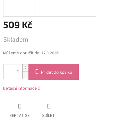
509 Kč
Měrná
Skladem
cena:
Můžeme doručit do:
12.8.2026
Přidat do košíku
Detailní informace
ZEPTAT SE
SDÍLET