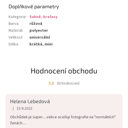
Doplňkové parametry
Kategorie
:
Sukně, kraťasy
Barva
:
růžová
Materiál
:
polyester
Velikost
:
univerzální
Délka
:
krátká, mini
Hodnocení obchodu
5,0
30 hodnocení
Průměrné
hodnocení
obchodu
Helena Lebedová
je
5,0
|
15.9.2023
Hodnocení obchodu je 5 z 5 hvězdiček.
z
Obchůdek je super.....velice oceňuji fotografie na "normálních"
5
ženách.....
hvězdiček.