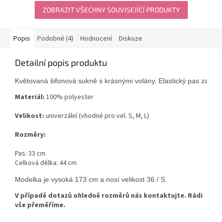
ZOBRAZIT VŠECHNY SOUVISEJÍCÍ PRODUKTY
Popis
Podobné (4)
Hodnocení
Diskuze
Detailní popis produktu
Květovaná šifonová sukně s krásnými volány. Elastický pas zaruč
Materiál:
100% polyester
Velikost:
univerzální (vhodné pro vel. S, M, L)
Rozměry:
Pas: 33 cm
Celková délka: 44 cm
Modelka je vysoká 173 cm a nosí velikost 36 / S.
V případě dotazů ohledně rozměrů nás kontaktujte. Rádi
vše přeměříme.