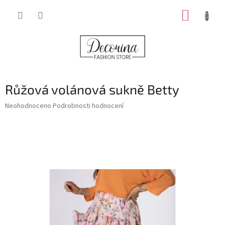
Přejít
NÁKUP
na
obsah
KOŠÍK
Růžová volánová sukně Betty
Průměrné
Neohodnoceno
Podrobnosti hodnocení
hodnocení
produktu
je
0,0
z
5
hvězdiček.