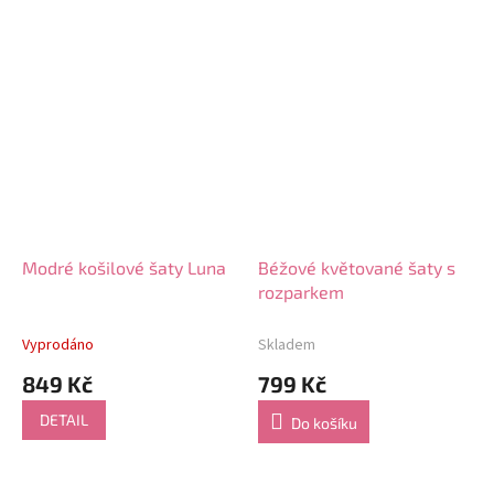
Modré košilové šaty Luna
Béžové květované šaty s
rozparkem
Vyprodáno
Skladem
849 Kč
799 Kč
DETAIL
Do košíku