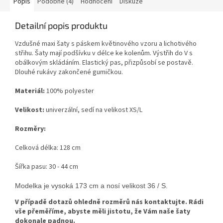
Popis
Podobné (4)
Hodnocení
Diskuze
Detailní popis produktu
Vzdušné maxi šaty s páskem květinového vzoru a lichotivého
střihu. Šaty mají podšívku v délce ke kolenům.
Výstřih do V s
obálkovým skládáním
. Elastický pas, přizpůsobí se postavě.
Dlouhé rukávy zakončené gumičkou.
Materiál:
100% polyester
Velikost:
univerzální, sedí na velikost XS/L
Rozměry:
Celková délka: 128 cm
Šířka pasu: 30 - 44 cm
Modelka je vysoká 173 cm a nosí velikost 36 / S.
V případě dotazů ohledně rozměrů nás kontaktujte. Rádi
vše přeměříme, abyste měli jistotu, že Vám naše šaty
dokonale padnou.