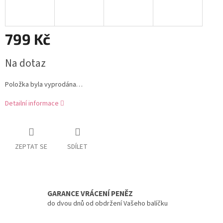
799 Kč
Měrná
Na dotaz
cena:
Položka byla vyprodána…
Detailní informace
ZEPTAT SE
SDÍLET
GARANCE VRÁCENÍ PENĚZ
do dvou dnů od obdržení Vašeho balíčku