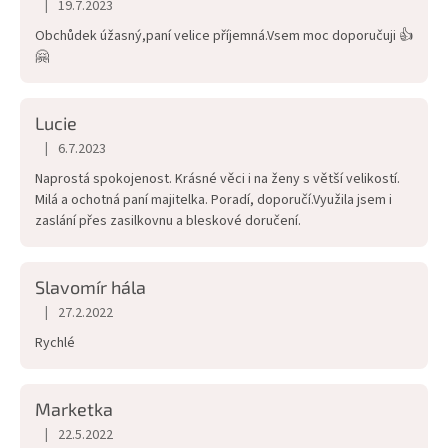
5,0
|
19.7.2023
Hodnocení obchodu je 5 z 5 hvězdiček.
z
Obchůdek úžasný,paní velice příjemná.Vsem moc doporučuji 👍
5
🤗
hvězdiček.
Lucie
|
6.7.2023
Hodnocení obchodu je 5 z 5 hvězdiček.
Naprostá spokojenost. Krásné věci i na ženy s větší velikostí.
Milá a ochotná paní majitelka. Poradí, doporučí.Využila jsem i
zaslání přes zasilkovnu a bleskové doručení.
Slavomír hála
|
27.2.2022
Hodnocení obchodu je 5 z 5 hvězdiček.
Rychlé
Marketka
|
22.5.2022
Hodnocení obchodu je 5 z 5 hvězdiček.