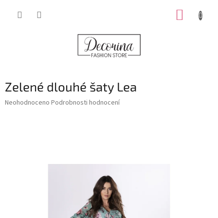
Přejít
NÁKUP
na
obsah
KOŠÍK
Zelené dlouhé šaty Lea
Průměrné
Neohodnoceno
Podrobnosti hodnocení
hodnocení
produktu
je
0,0
z
5
hvězdiček.