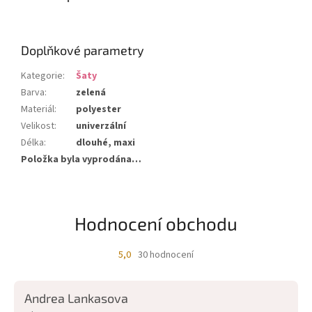
Doplňkové parametry
Kategorie
:
Šaty
Barva
:
zelená
Materiál
:
polyester
Velikost
:
univerzální
Délka
:
dlouhé, maxi
Položka byla vyprodána…
Hodnocení obchodu
5,0
30 hodnocení
Průměrné
hodnocení
obchodu
Andrea Lankasova
je