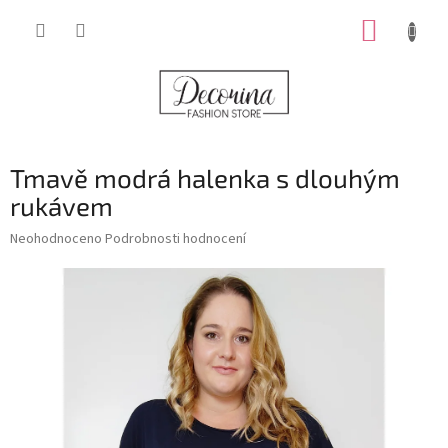
Přejít
NÁKUP
na
obsah
KOŠÍK
Tmavě modrá halenka s dlouhým
rukávem
Průměrné
Neohodnoceno
Podrobnosti hodnocení
hodnocení
produktu
je
0,0
z
5
hvězdiček.