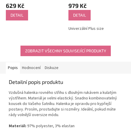
629 Kč
979 Kč
DETAIL
DETAIL
Univerzální Plus size
ZOBRAZIT VŠECHNY SOUVISEJÍCÍ PRODUKTY
Popis
Hodnocení
Diskuze
Detailní popis produktu
Vzdušná halenka rovného střihu s dlouhým rukávem a kulatým
výstřihem. Materiál je velmi elastický. Snadno kombinovatelný
kousek do Vašeho šatníku. Halenka je opravdu pro kypřejší
postavy. Prosím, prostudujte si rozměry. Ideální, pokud máte
rády volnější oversize módu.
Materiál:
97% polyester, 3% elastan