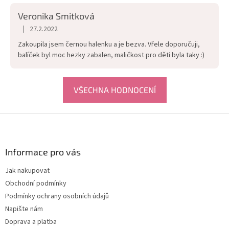
Veronika Smitková
|
27.2.2022
Hodnocení obchodu je 5 z 5 hvězdiček.
Zakoupila jsem černou halenku a je bezva. Vřele doporučuji,
balíček byl moc hezky zabalen, maličkost pro děti byla taky :)
VŠECHNA HODNOCENÍ
Z
á
p
a
Informace pro vás
t
Jak nakupovat
í
Obchodní podmínky
Podmínky ochrany osobních údajů
Napište nám
Doprava a platba