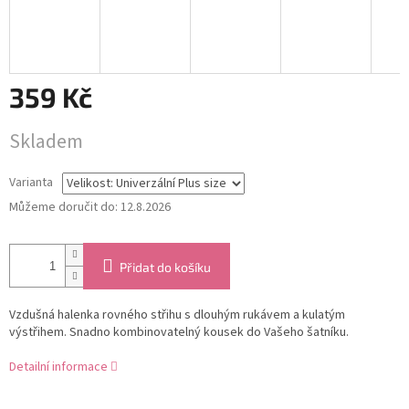
359 Kč
Měrná
Skladem
cena:
Varianta
Můžeme doručit do:
12.8.2026
Přidat do košíku
Vzdušná halenka rovného střihu s dlouhým rukávem a kulatým
výstřihem. Snadno kombinovatelný kousek do Vašeho šatníku.
Detailní informace