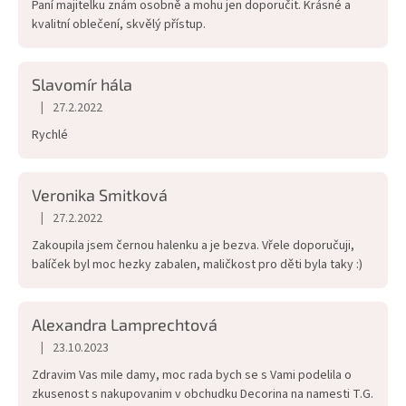
Paní majitelku znám osobně a mohu jen doporučit. Krásné a
5
kvalitní oblečení, skvělý přístup.
hvězdiček.
Slavomír hála
|
27.2.2022
Hodnocení obchodu je 5 z 5 hvězdiček.
Rychlé
Veronika Smitková
|
27.2.2022
Hodnocení obchodu je 5 z 5 hvězdiček.
Zakoupila jsem černou halenku a je bezva. Vřele doporučuji,
balíček byl moc hezky zabalen, maličkost pro děti byla taky :)
Alexandra Lamprechtová
|
23.10.2023
Hodnocení obchodu je 5 z 5 hvězdiček.
Zdravim Vas mile damy, moc rada bych se s Vami podelila o
zkusenost s nakupovanim v obchudku Decorina na namesti T.G.