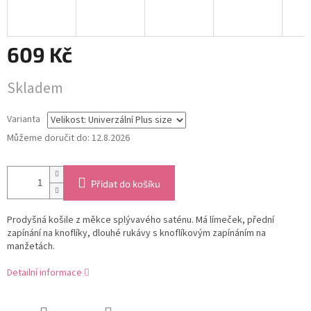
609 Kč
Měrná
Skladem
cena:
Varianta
Můžeme doručit do:
12.8.2026
Přidat do košíku
Prodyšná košile z měkce splývavého saténu. Má límeček, přední
zapínání na knoflíky, dlouhé rukávy s knoflíkovým zapínáním na
manžetách.
Detailní informace