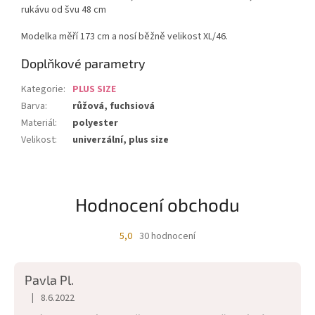
rukávu od švu 48 cm
Modelka měří 173 cm a nosí běžně velikost XL/46.
Doplňkové parametry
Kategorie
:
PLUS SIZE
Barva
:
růžová, fuchsiová
Materiál
:
polyester
Velikost
:
univerzální, plus size
Hodnocení obchodu
5,0
30 hodnocení
Průměrné
hodnocení
obchodu
Pavla Pl.
je
5,0
|
8.6.2022
Hodnocení obchodu je 5 z 5 hvězdiček.
z