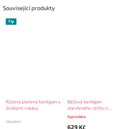
Související produkty
Tip
Růžový pletený kardigan s
Béžový kardigan
širokými rukávy
otevřeného střihu s
rozparky
Vyprodáno
Průměrné
Skladem
hodnocení
629 Kč
produktu