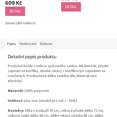
609 Kč
je
DETAIL
5,0
DETAIL
z
5
Univerzální velikost
hvězdiček.
Popis
Hodnocení
Diskuze
Detailní popis produktu
Prodyšná košile z měkce splývavého saténu. Má límeček, přední
zapínání na knoflíky, dlouhé rukávy s knoflíkovým zapínáním na
manžetách. Prodloužená délka zadního dílu. Materiál není
elastický.
Materiál:
100% polyester
Velikost:
plus size (vhodné pro vel. L - XXXL)
Rozměry:
šířka v podpaží 78 cm, celková přední délka 72 cm,
celková zadní délka 98 cm, délka rukávu od krku 68 cm, délka