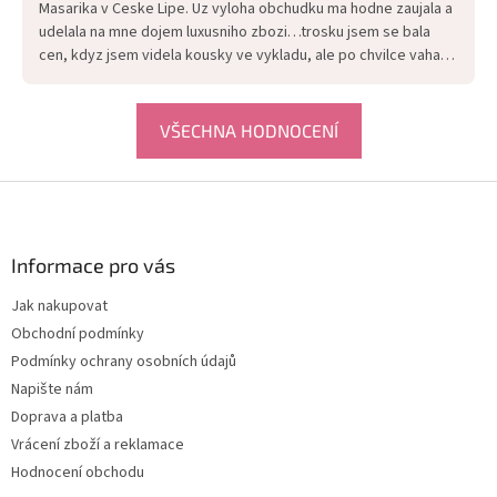
Masarika v Ceske Lipe. Uz vyloha obchudku ma hodne zaujala a
udelala na mne dojem luxusniho zbozi…trosku jsem se bala
cen, kdyz jsem videla kousky ve vykladu, ale po chvilce vahani
jsem vesla do obchudku a presvedcila se o opaku…v prvnim
momente ma ovanula velice prijemne vune a pak jsem zacala
prechazet regaly s oblecenim…Najdete kousky zakladni ale i
VŠECHNA HODNOCENÍ
vice extravagantni a pani majitelka Vam ochotne poradi,
nabidne zbozi podle Vasich predstav…do niceho nenuti, ale
Z
snazi se vyjit vstric a uprimne poradit…mam z obchudku uz
á
nekolik kousku, resp.nekolik outfitu, ktera rada nosim a dobre
p
se mi kombinuji…pokud si chcete udelat radost, urcite
a
Informace pro vás
dorazte.
t
Jak nakupovat
í
Obchodní podmínky
Podmínky ochrany osobních údajů
Napište nám
Doprava a platba
Vrácení zboží a reklamace
Hodnocení obchodu