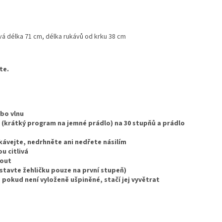
ová délka 71 cm, délka rukávů od krku 38 cm
te.
ebo vlnu
 (krátký program na jemné prádlo) na 30 stupňů a prádlo
kávejte, nedrhněte ani nedřete násilím
u citlivá
nout
astavte žehličku pouze na první stupeň)
pokud není vyloženě ušpiněné, stačí jej vyvětrat