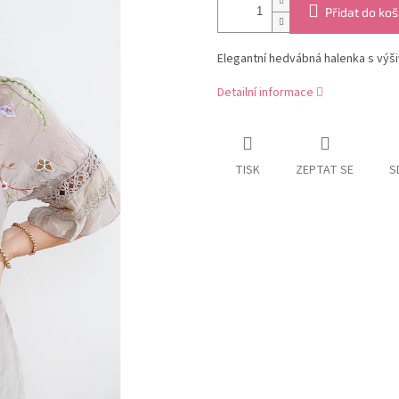
Přidat do koš
Elegantní hedvábná halenka s výši
Detailní informace
TISK
ZEPTAT SE
S