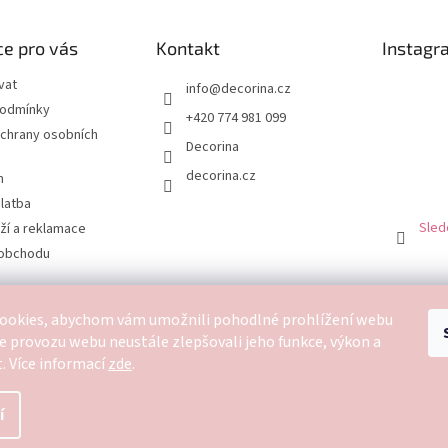
e pro vás
Kontakt
Instagr
vat
info
@
decorina.cz
podmínky
+420 774 981 099
chrany osobních
Decorina
decorina.cz
m
latba
Sled
ží a reklamace
 obchodu
ookies, abychom vám umožnili pohodlné prohlížení webu
SLEDUJTE NOVÁ VIDEA V SOUKROMÉ FB SKUPINĚ
ze provozu webu neustále zlepšovali jeho funkce, výkon a
.
Více informací
zde
.
í