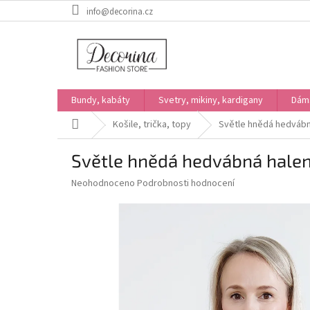
Přejít
info@decorina.cz
na
obsah
Bundy, kabáty
Svetry, mikiny, kardigany
Dám
Domů
Košile, trička, topy
Světle hnědá hedvábn
Světle hnědá hedvábná halen
Průměrné
Neohodnoceno
Podrobnosti hodnocení
hodnocení
produktu
je
0,0
z
5
hvězdiček.