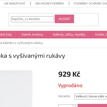
JAK NAKUPOVAT
OBCHODNÍ PODMÍNKY
PODMÍNKY OCHRANY OS
HLEDAT
ské šaty
Sukně, kraťasy
Kalhoty, džíny, tepláky
Košile, 
á halenka s vyšívanými rukávy
ka s vyšívanými rukávy
929 Kč
Měrná
Vyprodáno
cena:
Varianta