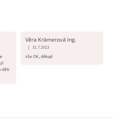
Věra Krämerová Ing.
|
31.7.2023
iček.
Hodnocení obchodu je 5 z 5 hvězdiček.
je
vše OK, děkuji!
yl
 děti