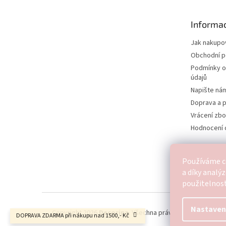
a
t
Informac
í
Jak nakupo
Obchodní 
Podmínky o
údajů
Napište ná
Doprava a p
Vrácení zbo
Hodnocení
Používáme c
a díky analý
použitelnost
Nastaven
Copyright 2026
Decorina
. Všechna práva vyhrazena.
DOPRAVA ZDARMA při nákupu nad 1500,- Kč