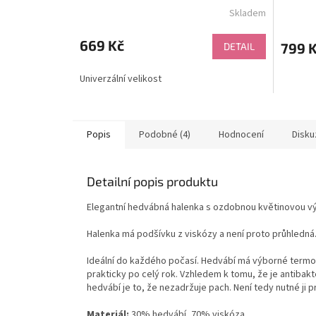
Skladem
Průměrné
hodnocení
produktu
669 Kč
799 
DETAIL
je
5,0
Univerzální velikost
z
5
hvězdiček.
Popis
Podobné (4)
Hodnocení
Disku
Detailní popis produktu
Elegantní hedvábná halenka s ozdobnou květinovou vý
Halenka má podšívku z viskózy a není proto průhledná. 
Ideální do každého počasí. Hedvábí má výborné termoreg
prakticky po celý rok.
Vzhledem k tomu, že je antibakte
hedvábí je to, že nezadržuje pach. Není tedy nutné ji 
Materiál:
30% hedvábí, 70% viskóza