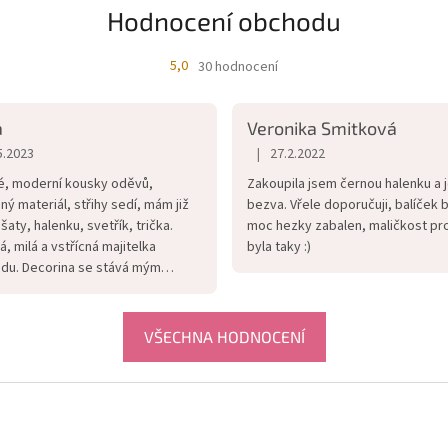
Hodnocení obchodu
5,0
30 hodnocení
Průměrné
hodnocení
obchodu
a
Veronika Smitková
je
5,0
|
5.2023
27.2.2022
cení obchodu je 5 z 5 hvězdiček.
Hodnocení obchodu je 5 z 5 hvězd
z
é, moderní kousky oděvů,
Zakoupila jsem černou halenku a 
5
ný materiál, střihy sedí, mám již
bezva. Vřele doporučuji, balíček b
hvězdiček.
 šaty, halenku, svetřík, trička.
moc hezky zabalen, maličkost pro
á, milá a vstřícná majitelka
byla taky :)
du. Decorina se stává mým
ím butikem.
VŠECHNA HODNOCENÍ