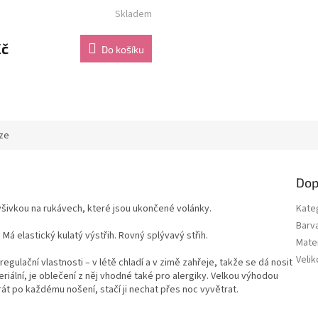
Skladem
Kč
Do košíku
ze
Dop
šivkou na rukávech, které jsou ukončené volánky.
Kate
Barv
Má elastický kulatý výstřih. Rovný splývavý střih.
Mater
Velik
ulační vlastnosti – v létě chladí a v zimě zahřeje, takže se dá nosit
riální, je oblečení z něj vhodné také pro alergiky. Velkou výhodou
prát po každému nošení, stačí ji nechat přes noc vyvětrat.