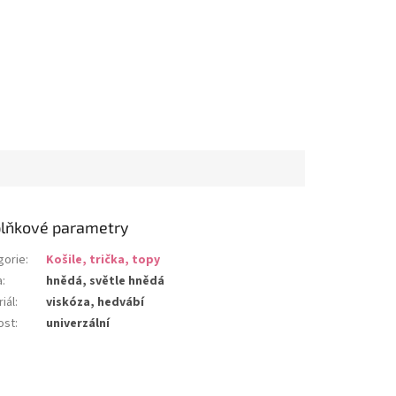
lňkové parametry
gorie
:
Košile, trička, topy
a
:
hnědá, světle hnědá
iál
:
viskóza, hedvábí
ost
:
univerzální