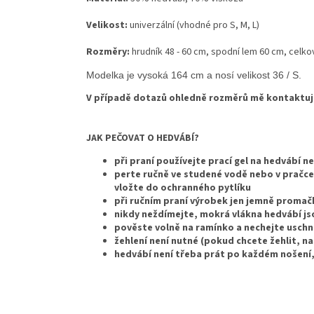
Velikost:
univerzální (vhodné pro S, M, L)
Rozměry:
hrudník 48 - 60 cm, spodní lem 60 cm, celk
Modelka je vysoká 164 cm a nosí velikost 36 / S.
V případě dotazů ohledně rozměrů mě kontaktuj
JAK PEČOVAT O HEDVÁBÍ?
při praní používejte prací gel na hedvábí n
perte ručně ve studené vodě nebo v pračce
vložte do ochranného pytlíku
při ručním praní výrobek jen jemně promač
nikdy neždímejte, mokrá vlákna hedvábí jso
pověste volně na ramínko a nechejte usch
žehlení není nutné (pokud chcete žehlit, n
hedvábí není třeba prát po každém nošení, 