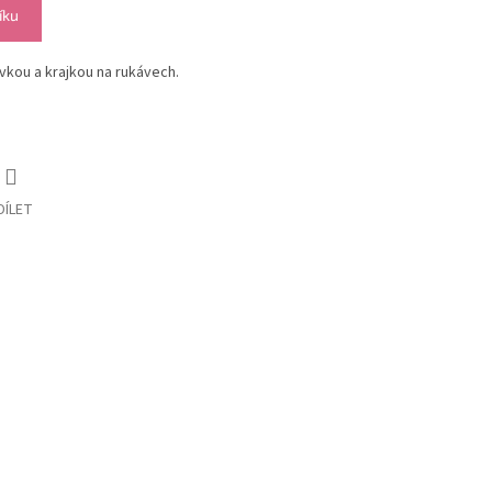
íku
vkou a krajkou na rukávech.
DÍLET