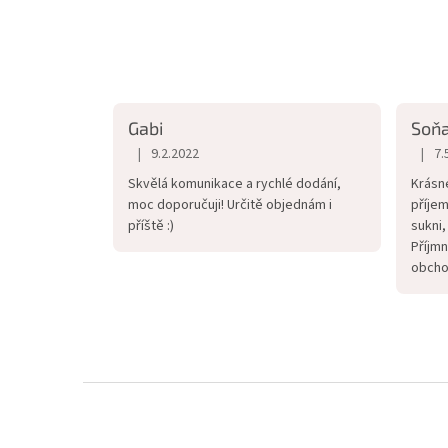
Gabi
Soň
|
|
9.2.2022
7.
Hodnocení obchodu je 5 z 5 hvězdiček.
Hodno
Skvělá komunikace a rychlé dodání,
Krásn
moc doporučuji! Určitě objednám i
příjem
příště :)
sukni,
Příjmn
obcho
dvorn
Z
á
p